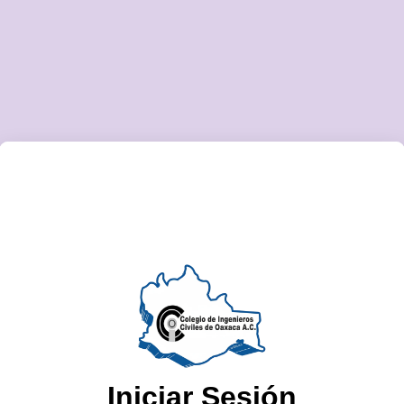
Coloca tu nombre.
Coloca tu apellido Paterno.
Coloca tu apellido Meterno.
Iniciar Sesión