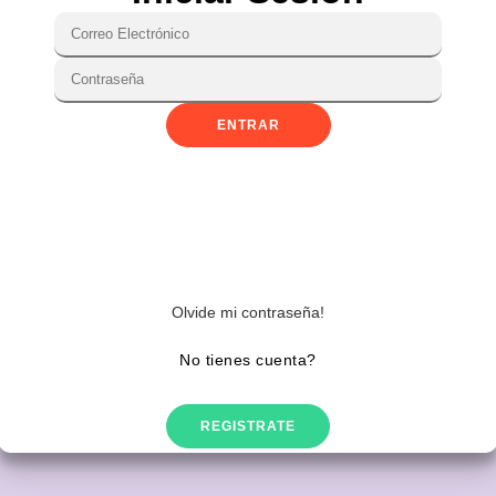
ejemplo: correo@correo.com.
Coloca tu número de teléfono.
Coloca tu contraseña (4 a 12 digitos).
Selecciona una región.
Olvide mi contraseña!
No tienes cuenta?

REGISTRATE